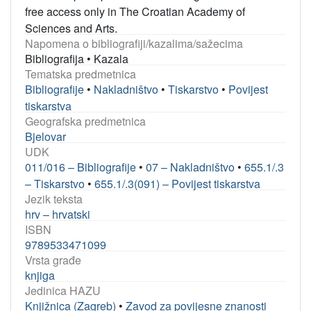
free access only in The Croatian Academy of
Sciences and Arts.
Napomena o bibliografiji/kazalima/sažecima
Bibliografija
•
Kazala
Tematska predmetnica
Bibliografije
•
Nakladništvo
•
Tiskarstvo
•
Povijest
tiskarstva
Geografska predmetnica
Bjelovar
UDK
011/016 – Bibliografije
•
07 – Nakladništvo
•
655.1/.3
– Tiskarstvo
•
655.1/.3(091) – Povijest tiskarstva
Jezik teksta
hrv – hrvatski
ISBN
9789533471099
Vrsta građe
knjiga
Jedinica HAZU
Knjižnica (Zagreb)
•
Zavod za povijesne znanosti