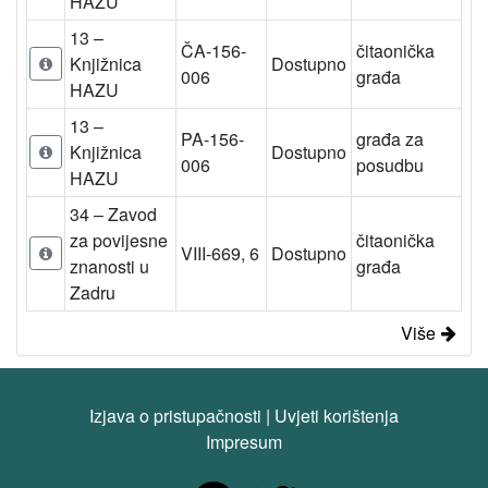
HAZU
13 –
ČA-156-
čitaonička
Knjižnica
Dostupno
006
građa
HAZU
13 –
PA-156-
građa za
Knjižnica
Dostupno
006
posudbu
HAZU
34 – Zavod
za povijesne
čitaonička
VIII-669, 6
Dostupno
znanosti u
građa
Zadru
Više
Izjava o pristupačnosti
|
Uvjeti korištenja
Impresum