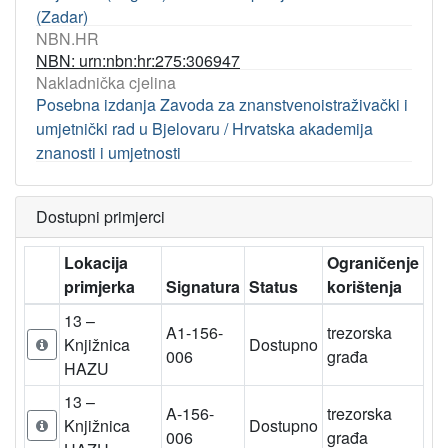
(Zadar)
NBN.HR
NBN: urn:nbn:hr:275:306947
Nakladnička cjelina
Posebna izdanja Zavoda za znanstvenoistraživački i
umjetnički rad u Bjelovaru / Hrvatska akademija
znanosti i umjetnosti
Dostupni primjerci
Lokacija
Ograničenje
primjerka
Signatura
Status
korištenja
13 –
A1-156-
trezorska
Knjižnica
Dostupno
006
građa
HAZU
13 –
A-156-
trezorska
Knjižnica
Dostupno
006
građa