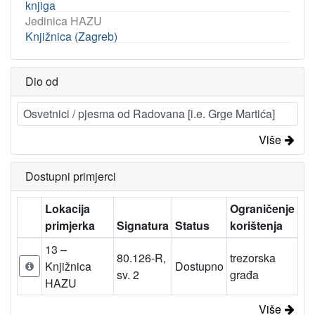
knjiga
Jedinica HAZU
Knjižnica (Zagreb)
Dio od
Osvetnici / pjesma od Radovana [i.e. Grge Martića]
Više
Dostupni primjerci
Lokacija
Ograničenje
primjerka
Signatura
Status
korištenja
13 –
80.126-R,
trezorska
Knjižnica
Dostupno
sv. 2
građa
HAZU
Više