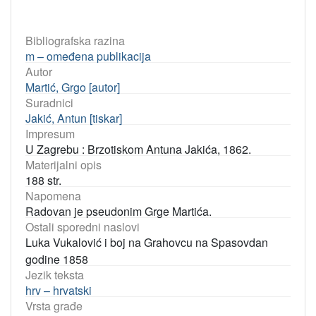
Bibliografska razina
m – omeđena publikacija
Autor
Martić, Grgo [autor]
Suradnici
Jakić, Antun [tiskar]
Impresum
U Zagrebu : Brzotiskom Antuna Jakića, 1862.
Materijalni opis
188 str.
Napomena
Radovan je pseudonim Grge Martića.
Ostali sporedni naslovi
Luka Vukalović i boj na Grahovcu na Spasovdan
godine 1858
Jezik teksta
hrv – hrvatski
Vrsta građe