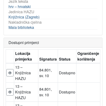
Jezik teksta
hrv – hrvatski
Jedinica HAZU
Knjižnica (Zagreb)
Nakladnička cjelina
Mala biblioteka
Dostupni primjerci
Lokacija
Ograničenje
primjerka
Signatura
Status
korištenja
13 –
84.801,
Knjižnica
Dostupno
sv. 10
HAZU
13 –
84.801,
Knjižnica
Dostupno
sv. 10
HAZU
13 –