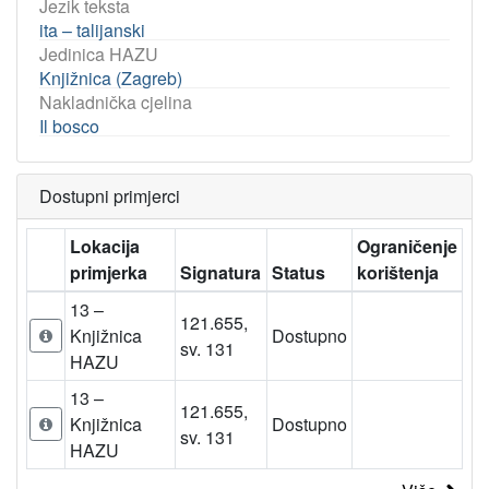
Jezik teksta
ita – talijanski
Jedinica HAZU
Knjižnica (Zagreb)
Nakladnička cjelina
Il bosco
Dostupni primjerci
Lokacija
Ograničenje
primjerka
Signatura
Status
korištenja
13 –
121.655,
Knjižnica
Dostupno
sv. 131
HAZU
13 –
121.655,
Knjižnica
Dostupno
sv. 131
HAZU