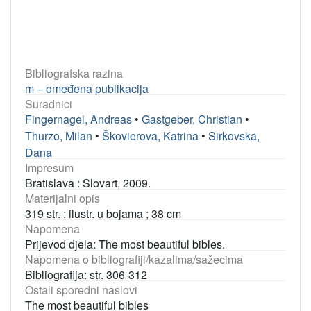
Bibliografska razina
m – omeđena publikacija
Suradnici
Fingernagel, Andreas
•
Gastgeber, Christian
•
Thurzo, Milan
•
Škovierova, Katrina
•
Sirkovska,
Dana
Impresum
Bratislava : Slovart, 2009.
Materijalni opis
319 str. : ilustr. u bojama ; 38 cm
Napomena
Prijevod djela: The most beautiful bibles.
Napomena o bibliografiji/kazalima/sažecima
Bibliografija: str. 306-312
Ostali sporedni naslovi
The most beautiful bibles