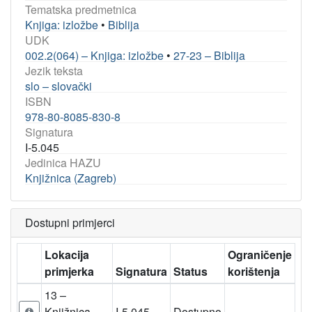
Tematska predmetnica
Knjiga: izložbe
•
Biblija
UDK
002.2(064) – Knjiga: izložbe
•
27-23 – Biblija
Jezik teksta
slo – slovački
ISBN
978-80-8085-830-8
Signatura
I-5.045
Jedinica HAZU
Knjižnica (Zagreb)
Dostupni primjerci
Lokacija
Ograničenje
primjerka
Signatura
Status
korištenja
13 –
Knjižnica
I-5.045
Dostupno