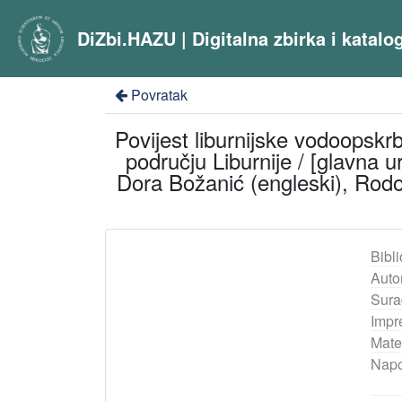
DiZbi.HAZU | Digitalna zbirka i katal
Povratak
Povijest liburnijske vodoopskr
području Liburnije / [glavna u
Dora Božanić (engleski), Rodolf
Bibli
Auto
Sura
Impr
Mater
Nap