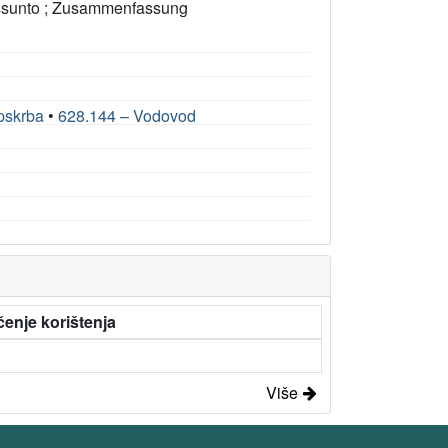
ssunto ; Zusammenfassung
pskrba
•
628.144 – Vodovod
enje korištenja
Više