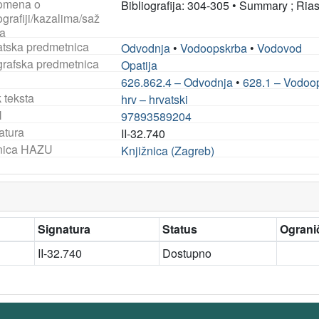
omena o
Bibliografija: 304-305
•
Summary ; Ria
ografiji/kazalima/saž
a
tska predmetnica
Odvodnja
•
Vodoopskrba
•
Vodovod
rafska predmetnica
Opatija
626.862.4 – Odvodnja
•
628.1 – Vodoo
 teksta
hrv – hrvatski
N
97893589204
atura
II-32.740
nica HAZU
Knjižnica (Zagreb)
Signatura
Status
Ogranič
II-32.740
Dostupno