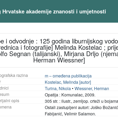
og Hrvatske akademije znanosti i umjetnosti
be i odvodnje : 125 godina liburnijskog vo
rednica i fotografije] Melinda Kostelac ; p
o Segnan (talijanski), Mirjana Drljo (njemač
Herman Wiessner]
ografska razina
m – omeđena publikacija
r
Kostelac, Melinda [autor]
dnici
Turina, Nikola
•
Wiessner, Herman
esum
Opatija : Komunalac, 2009.
ijalni opis
305 str. : ilustr., zemljop. crteži u bojam
omena
Ostali zastupljeni autori: Joško Božani
Fabijanić, Velimir Salamon.