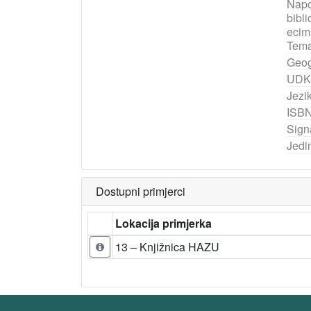
Nap
bibli
ecim
Tema
Geog
UDK
Jezik
ISB
Sign
Jedi
Dostupni primjerci
Lokacija primjerka
13 – Knjižnica HAZU