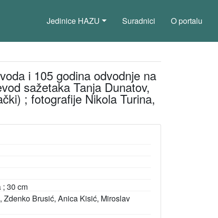
Jedinice HAZU
Suradnici
O portalu
dovoda i 105 godina odvodnje na
rijevod sažetaka Tanja Dunatov,
ki) ; fotografije Nikola Turina,
a ; 30 cm
ć, Zdenko Brusić, Anica Kisić, Miroslav