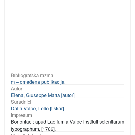
Bibliografska razina
m – omeđena publikacija
Autor
Elena, Giuseppe Maria [autor]
Suradnici
Dalla Volpe, Lelio [tiskar]
Impresum
Bononiae : apud Laelium a Vulpe Instituti scientiarum
typographum, [1766].