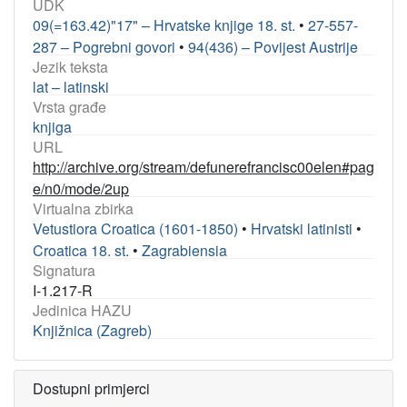
UDK
09(=163.42)"17" – Hrvatske knjige 18. st.
•
27-557-
287 – Pogrebni govori
•
94(436) – Povijest Austrije
Jezik teksta
lat – latinski
Vrsta građe
knjiga
URL
http://archive.org/stream/defunerefrancisc00elen#pag
e/n0/mode/2up
Virtualna zbirka
Vetustiora Croatica (1601-1850)
•
Hrvatski latinisti
•
Croatica 18. st.
•
Zagrabiensia
Signatura
I-1.217-R
Jedinica HAZU
Knjižnica (Zagreb)
Dostupni primjerci