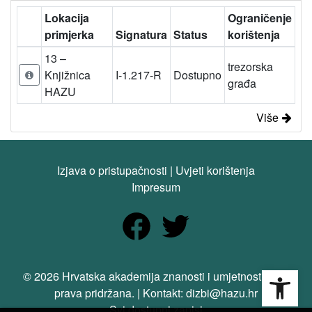
Lokacija
Ograničenje
primjerka
Signatura
Status
korištenja
13 –
trezorska
Knjižnica
I-1.217-R
Dostupno
građa
HAZU
Više
Izjava o pristupačnosti
|
Uvjeti korištenja
Impresum
Open
© 2026 Hrvatska akademija znanosti i umjetnosti. Sva
prava pridržana. | Kontakt: dizbi@hazu.hr
Svi dostupni zapisi