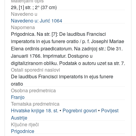
Materijalni opis
29, [1] str. ; 2° (37 cm)
Navedeno u
Navedeno u: Jurić 1064
Napomena
Prigodnica. Na str. [7]: De laudibus Francisci
imperatoris in ejus funere oratio / p. f. Josephi Mariae
Elena ordinis praedicatorum. Na zadnjoj str.: Die 31.
Januarii 1766. Imprimatur. Dostupno u
digitaliziranom obliku. Podatak o autoru uzet sa str. 7.
Ostali sporedni naslovi
De laudibus Francisci imperatoris in ejus funere
oratio
Osobna predmetnica
Franjo
Tematska predmetnica
Hrvatske knjige 18. st.
•
Pogrebni govori
•
Povijest
Austrije
Ključne riječi
Prigodnice