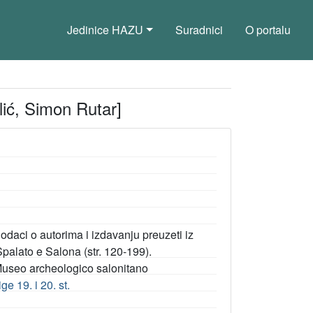
Jedinice HAZU
Suradnici
O portalu
lić, Simon Rutar]
odaci o autorima i izdavanju preuzeti iz
palato e Salona (str. 120-199).
useo archeologico salonitano
ge 19. i 20. st.