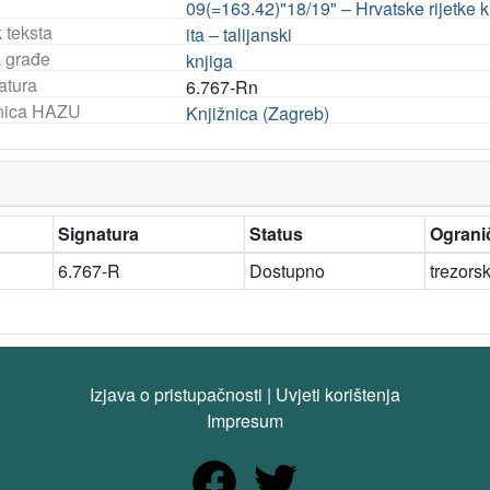
09(=163.42)"18/19" – Hrvatske rijetke knj
 teksta
ita – talijanski
a građe
knjiga
atura
6.767-Rn
nica HAZU
Knjižnica (Zagreb)
Signatura
Status
Ogranič
6.767-R
Dostupno
trezors
Izjava o pristupačnosti
|
Uvjeti korištenja
Impresum