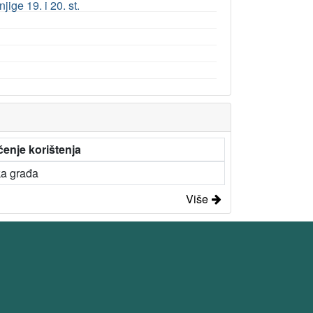
ige 19. i 20. st.
enje korištenja
ka građa
Više