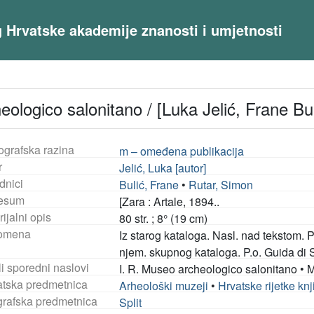
og Hrvatske akademije znanosti i umjetnosti
eologico salonitano / [Luka Jelić, Frane Bu
ografska razina
m – omeđena publikacija
r
Jelić, Luka [autor]
dnici
Bulić, Frane
•
Rutar, Simon
esum
[Zara : Artale, 1894..
ijalni opis
80 str. ; 8° (19 cm)
omena
Iz starog kataloga. Nasl. nad tekstom. P
njem. skupnog kataloga. P.o. Guida di S
i sporedni naslovi
I. R. Museo archeologico salonitano
•
M
tska predmetnica
Arheološki muzeji
•
Hrvatske rijetke knji
rafska predmetnica
Split