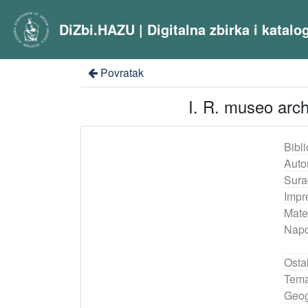
DiZbi.HAZU | Digitalna zbirka i katal
Povratak
I. R. museo arch
Bibli
Auto
Sura
Impr
Mater
Nap
Ostal
Tema
Geog