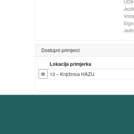
UDK
Jezik
Vrst
Sign
Jedi
Dostupni primjerci
Lokacija primjerka
13 – Knjižnica HAZU