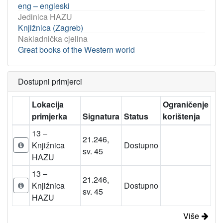
eng – engleski
Jedinica HAZU
Knjižnica (Zagreb)
Nakladnička cjelina
Great books of the Western world
Dostupni primjerci
Lokacija
Ograničenje
primjerka
Signatura
Status
korištenja
13 –
21.246,
Knjižnica
Dostupno
sv. 45
HAZU
13 –
21.246,
Knjižnica
Dostupno
sv. 45
HAZU
Više