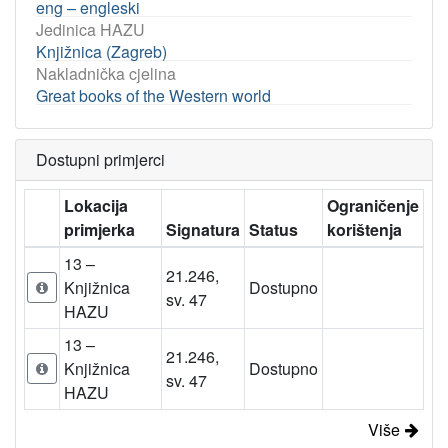
eng – engleski
Jedinica HAZU
Knjižnica (Zagreb)
Nakladnička cjelina
Great books of the Western world
Dostupni primjerci
Lokacija
Ograničenje
primjerka
Signatura
Status
korištenja
13 –
21.246,
Knjižnica
Dostupno
sv. 47
HAZU
13 –
21.246,
Knjižnica
Dostupno
sv. 47
HAZU
Više