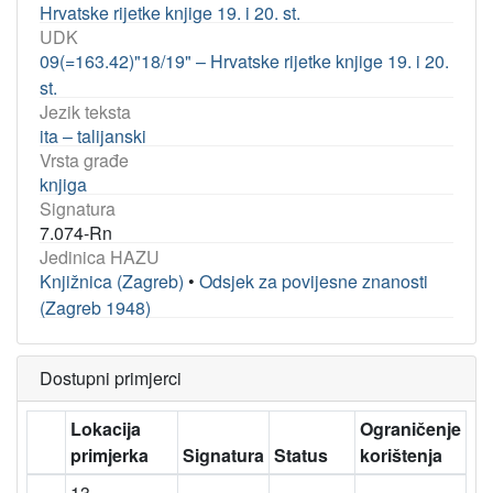
Hrvatske rijetke knjige 19. i 20. st.
UDK
09(=163.42)"18/19" – Hrvatske rijetke knjige 19. i 20.
st.
Jezik teksta
ita – talijanski
Vrsta građe
knjiga
Signatura
7.074-Rn
Jedinica HAZU
Knjižnica (Zagreb)
•
Odsjek za povijesne znanosti
(Zagreb 1948)
Dostupni primjerci
Lokacija
Ograničenje
primjerka
Signatura
Status
korištenja
13 –