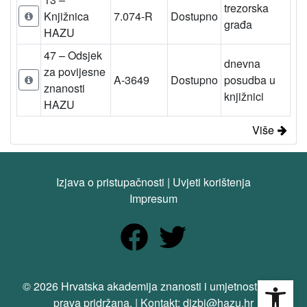
trezorska
Knjižnica
7.074-R
Dostupno
građa
HAZU
47 – Odsjek
dnevna
za povijesne
A-3649
Dostupno
posudba u
znanosti
knjižnici
HAZU
Više
Izjava o pristupačnosti
|
Uvjeti korištenja
Impresum
Open
© 2026 Hrvatska akademija znanosti i umjetnosti. Sva
prava pridržana. | Kontakt: dizbi@hazu.hr