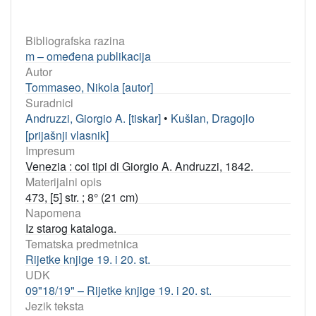
Bibliografska razina
m – omeđena publikacija
Autor
Tommaseo, Nikola [autor]
Suradnici
Andruzzi, Giorgio A. [tiskar]
•
Kušlan, Dragojlo
[prijašnji vlasnik]
Impresum
Venezia : coi tipi di Giorgio A. Andruzzi, 1842.
Materijalni opis
473, [5] str. ; 8° (21 cm)
Napomena
Iz starog kataloga.
Tematska predmetnica
Rijetke knjige 19. i 20. st.
UDK
09"18/19" – Rijetke knjige 19. i 20. st.
Jezik teksta