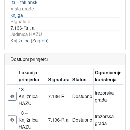
ita – talijanski
Vrsta građe
knjiga
Signatura
7.136-Rn, a
Jedinica HAZU
Knjižnica (Zagreb)
Dostupni primjerci
Lokacija
Ograničenje
primjerka
Signatura
Status
korištenja
13 –
trezorska
Knjižnica
7.136-R
Dostupno
građa
HAZU
13 –
trezorska
Knjižnica
7.136-R a
Dostupno
građa
HAZU