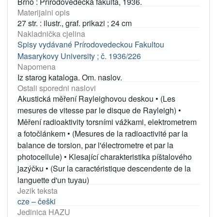
Brno : Přírodovědecká fakulta, 1936.
Materijalni opis
27 str. : ilustr., graf. prikazi ; 24 cm
Nakladnička cjelina
Spisy vydávané Prírodovedeckou Fakultou
Masarykovy University ; č. 1936/226
Napomena
Iz starog kataloga. Om. naslov.
Ostali sporedni naslovi
Akustická měření Rayleighovou deskou
•
(Les
mesures de vitesse par le disque de Rayleigh)
•
Měření radioaktivity torsními vážkami, elektrometrem
a fotočlánkem
•
(Mesures de la radioactivité par la
balance de torsion, par l'électrometre et par la
photocellule)
•
Klesající charakteristika píštalového
jazýčku
•
(Sur la caractéristique descendente de la
languette d'un tuyau)
Jezik teksta
cze – češki
Jedinica HAZU