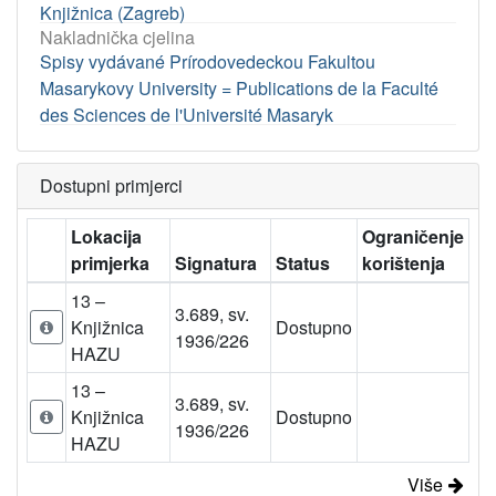
Knjižnica (Zagreb)
Nakladnička cjelina
Spisy vydávané Prírodovedeckou Fakultou
Masarykovy University = Publications de la Faculté
des Sciences de l'Université Masaryk
Dostupni primjerci
Lokacija
Ograničenje
primjerka
Signatura
Status
korištenja
13 –
3.689, sv.
Knjižnica
Dostupno
1936/226
HAZU
13 –
3.689, sv.
Knjižnica
Dostupno
1936/226
HAZU
Više