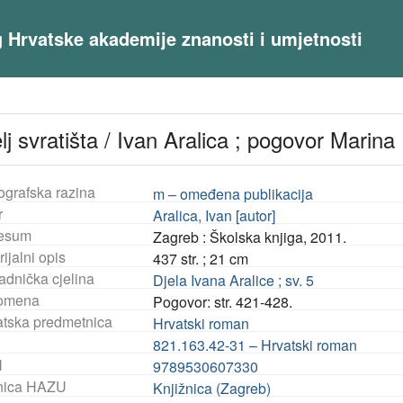
og Hrvatske akademije znanosti i umjetnosti
lj svratišta / Ivan Aralica ; pogovor Marina
ografska razina
m – omeđena publikacija
r
Aralica, Ivan [autor]
esum
Zagreb : Školska knjiga, 2011.
ijalni opis
437 str. ; 21 cm
adnička cjelina
Djela Ivana Aralice ; sv. 5
omena
Pogovor: str. 421-428.
tska predmetnica
Hrvatski roman
821.163.42-31 – Hrvatski roman
N
9789530607330
nica HAZU
Knjižnica (Zagreb)