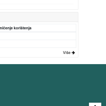
ničenje korištenja
Više
Open