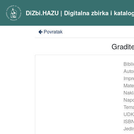
DiZbi.HAZU | Digitalna zbirka i katal
Povratak
Gradite
Bibli
Auto
Impr
Mater
Nakl
Nap
Tema
UDK
ISB
Jedi