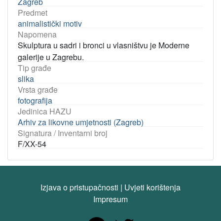
Zagreb
Predmet
animalistički motiv
Napomena
Skulptura u sadri i bronci u vlasništvu je Moderne
galerije u Zagrebu.
Tip građe
slika
Vrsta građe
fotografija
Jedinica HAZU
Arhiv za likovne umjetnosti (Zagreb)
Signatura / Inventarni broj
F/XX-54
Izjava o pristupačnosti
|
Uvjeti korištenja
Impresum