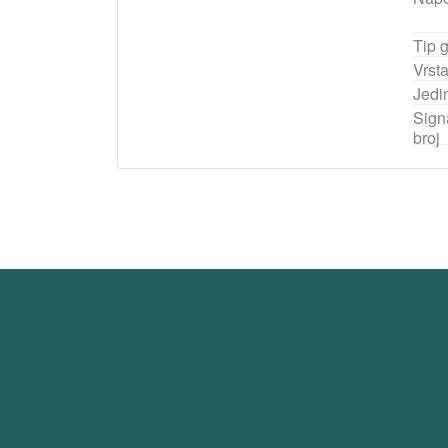
Tip 
Vrst
Jedi
Signa
broj