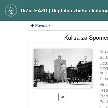
DiZbi.HAZU | Digitalna zbirka i katal
Povratak
Kulisa za Spomen
Mjes
Godi
Godi
fotog
Auto
Tehn
Virtu
Pred
Pred
Pred
Nap