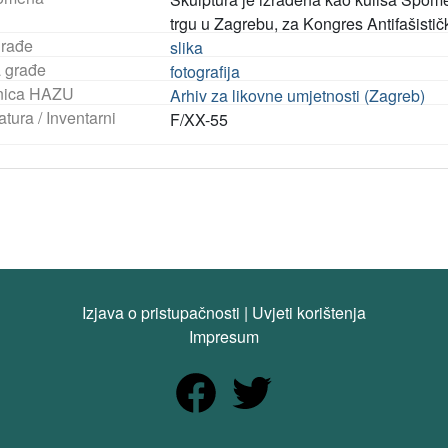
trgu u Zagrebu, za Kongres Antifašistič
građe
slika
a građe
fotografija
nica HAZU
Arhiv za likovne umjetnosti (Zagreb)
tura / Inventarni
F/XX-55
Izjava o pristupačnosti
|
Uvjeti korištenja
Impresum