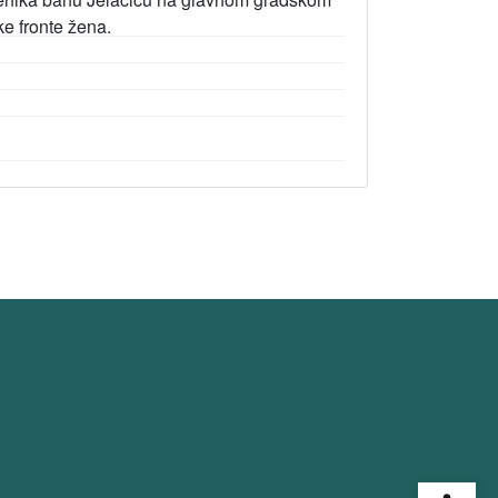
ke fronte žena.
Open