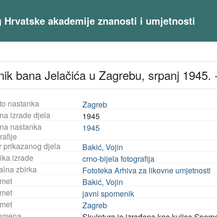
og Hrvatske akademije znanosti i umjetnosti
ik bana Jelačića u Zagrebu, srpanj 1945.
to nastanka
Zagreb
na izrade djela
1945
na nastanka
1945
rafije
r prikazanog djela
Bakić, Vojin
ika izrade
crno-bijela fotografija
alna zbirka
Fototeka Arhiva za likovne umjetnosti
met
Bakić, Vojin
met
javni spomenik
met
Zagreb
omena
Skulptura je izrađena kao kulisa Spo