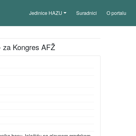
Jedinice HAZU
Suradnici
O portalu
 - za Kongres AFŽ
menika banu Jelačiću na glavnom gradskom