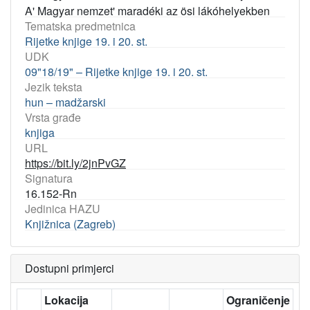
A' Magyar nemzet' maradéki az ösi lákóhelyekben
Tematska predmetnica
Rijetke knjige 19. i 20. st.
UDK
09"18/19" – Rijetke knjige 19. i 20. st.
Jezik teksta
hun – madžarski
Vrsta građe
knjiga
URL
https://bit.ly/2jnPvGZ
Signatura
16.152-Rn
Jedinica HAZU
Knjižnica (Zagreb)
Dostupni primjerci
Lokacija
Ograničenje