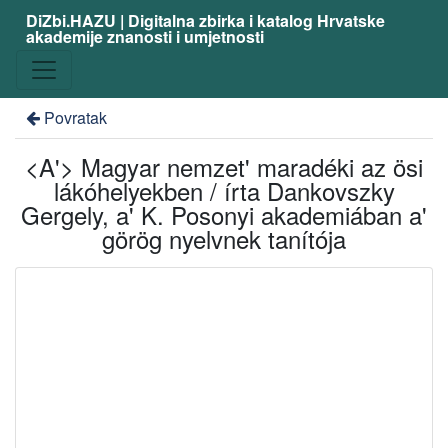
DiZbi.HAZU | Digitalna zbirka i katalog Hrvatske
akademije znanosti i umjetnosti
Povratak
<A'> Magyar nemzet' maradéki az ösi
lákóhelyekben / írta Dankovszky
Gergely, a' K. Posonyi akademiában a'
görög nyelvnek tanítója