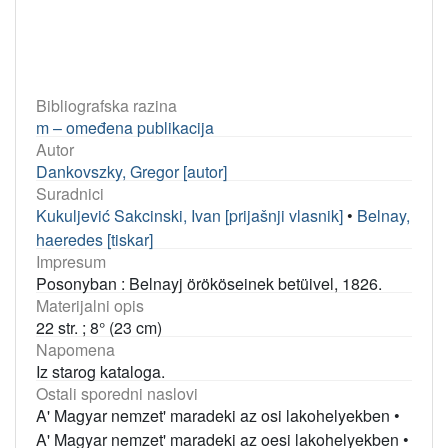
Bibliografska razina
m – omeđena publikacija
Autor
Dankovszky, Gregor [autor]
Suradnici
Kukuljević Sakcinski, Ivan [prijašnji vlasnik]
•
Belnay,
haeredes [tiskar]
Impresum
Posonyban : Belnayj örököseinek betüivel, 1826.
Materijalni opis
22 str. ; 8° (23 cm)
Napomena
Iz starog kataloga.
Ostali sporedni naslovi
A' Magyar nemzet' maradeki az osi lakohelyekben
•
A' Magyar nemzet' maradeki az oesi lakohelyekben
•