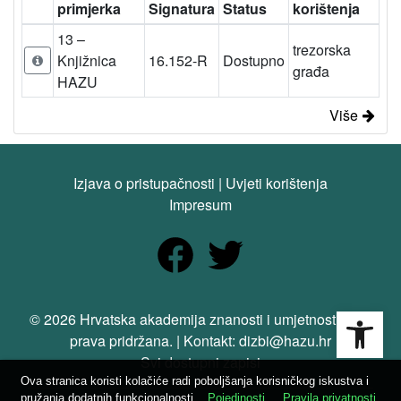
primjerka
Signatura
Status
korištenja
13 –
trezorska
Knjižnica
16.152-R
Dostupno
građa
HAZU
Više
Izjava o pristupačnosti
|
Uvjeti korištenja
Impresum
Open
© 2026 Hrvatska akademija znanosti i umjetnosti. Sva
prava pridržana. | Kontakt: dizbi@hazu.hr
Svi dostupni zapisi
Ova stranica koristi kolačiće radi poboljšanja korisničkog iskustva i
pružanja dodatnih funkcionalnosti.
Pojedinosti
Pravila privatnosti