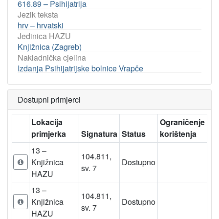
616.89 – Psihijatrija
Jezik teksta
hrv – hrvatski
Jedinica HAZU
Knjižnica (Zagreb)
Nakladnička cjelina
Izdanja Psihijatrijske bolnice Vrapče
Dostupni primjerci
Lokacija
Ograničenje
primjerka
Signatura
Status
korištenja
13 –
104.811,
Knjižnica
Dostupno
sv. 7
HAZU
13 –
104.811,
Knjižnica
Dostupno
sv. 7
HAZU