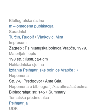
Bibliografska razina
m – omeđena publikacija
Suradnici
Turčin, Rudolf
•
Vlatković, Mira
Impresum
Zagreb : Psihijatrijska bolnica Vrapče, 1979.
Materijalni opis
198 str. : ilustr. ; 24 cm
Nakladnička cjelina
Izdanja Psihijatrijske bolnice Vrapče ; 7
Napomena
Str. 7-8: Predgovor / Ante Sila.
Napomena o bibliografiji/kazalima/sažecima
Bibliografija: str. 145
•
Summary
Tematska predmetnica
Psihijatrija
UDK