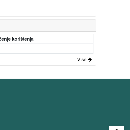
enje korištenja
Više
Open