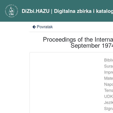
DiZbi.HAZU | Digitalna zbirka i katal
Povratak
Proceedings of the Interna
September 1974
Bibli
Sura
Impr
Mater
Nap
Tema
UDK
Jezik
Sign