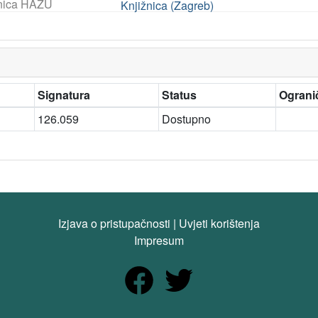
nica HAZU
Knjižnica (Zagreb)
Signatura
Status
Ogranič
126.059
Dostupno
Izjava o pristupačnosti
|
Uvjeti korištenja
Impresum