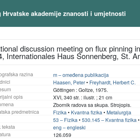
og Hrvatske akademije znanosti i umjetnosti
tional discussion meeting on flux pinning i
, Internationales Haus Sonnenberg, St. A
ografska razina
m – omeđena publikacija
dnici
Haasen, Peter
•
Freyhardt, Herbert C.
esum
Göttingen : Goltze, 1975.
ijalni opis
XVI, 340 str. : ilustr. ; 21 cm
omena
Zbornik radova sa skupa. Strojopis.
tska predmetnica
Fizika
•
Kvantna fizika
•
Metalurgija
53 – Fizika
•
530.145 – Kvantna fizika
 teksta
eng – engleski
atura
126.059