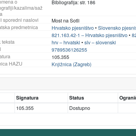
omena o
Bibliografija: str. 186
ografiji/kazalima/saž
a
i sporedni naslovi
Most na Sotli
tska predmetnica
Hrvatsko pjesništvo
•
Slovensko pjesni
821.163.42-1 – Hrvatsko pjesništvo
•
8
 teksta
hrv – hrvatski
•
slv – slovenski
N
9789536126255
atura
105.355
nica HAZU
Knjižnica (Zagreb)
Signatura
Status
Ogranič
105.355
Dostupno