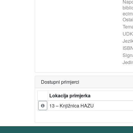
Nap
bibli
ecim
Ostal
Tema
UDK
Jezik
ISB
Sign
Jedi
Dostupni primjerci
Lokacija primjerka
13 – Knjižnica HAZU