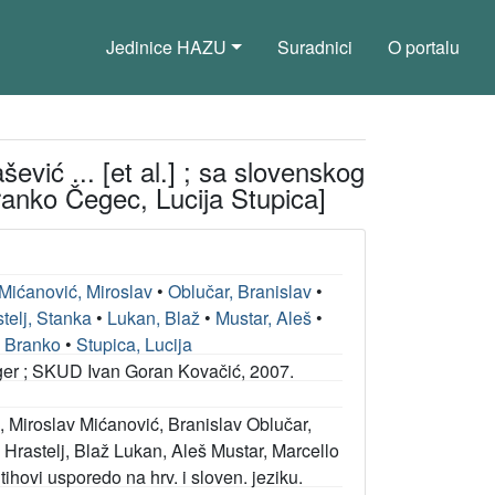
Jedinice HAZU
Suradnici
O portalu
ević ... [et al.] ; sa slovenskog
ranko Čegec, Lucija Stupica]
Mićanović, Miroslav
•
Oblučar, Branislav
•
telj, Stanka
•
Lukan, Blaž
•
Mustar, Aleš
•
 Branko
•
Stupica, Lucija
ger ; SKUD Ivan Goran Kovačić, 2007.
ć, Miroslav Mićanović, Branislav Oblučar,
 Hrastelj, Blaž Lukan, Aleš Mustar, Marcello
tihovi usporedo na hrv. i sloven. jeziku.