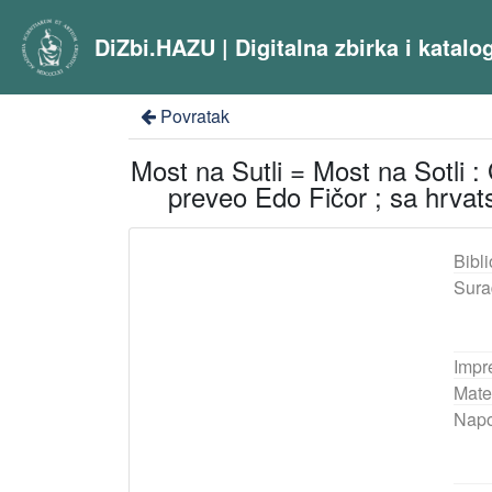
DiZbi.HAZU | Digitalna zbirka i katal
Povratak
Most na Sutli = Most na Sotli : 
preveo Edo Fičor ; sa hrvat
Bibli
Sura
Impr
Mater
Nap