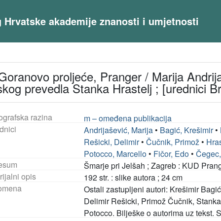
og Hrvatske akademije znanosti i umjetnosti
Goranovo proljeće, Pranger / Marija Andrijaš
skog prevedla Stanka Hrastelj ; [urednici B
ografska razina
m – omeđena publikacija
dnici
Andrijašević, Marija
•
Bagić, Krešimir
•
Rešicki, Delimir
•
Čučnik, Primož
•
Hras
Potocco, Marcello
•
Fičor, Edo
•
Čegec,
esum
Šmarje pri Jelšah ; Zagreb : KUD Pran
ijalni opis
192 str. : slike autora ; 24 cm
omena
Ostali zastupljeni autori: Krešimir Bagi
Delimir Rešicki, Primož Čučnik, Stanka
Potocco. Bilješke o autorima uz tekst. S