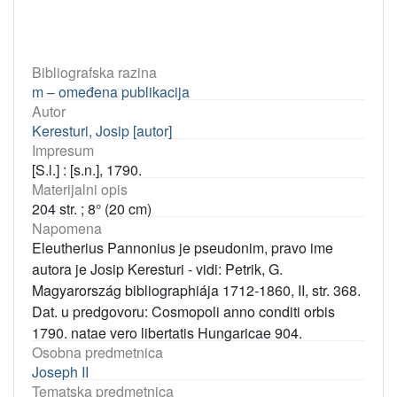
Bibliografska razina
m – omeđena publikacija
Autor
Keresturi, Josip [autor]
Impresum
[S.l.] : [s.n.], 1790.
Materijalni opis
204 str. ; 8° (20 cm)
Napomena
Eleutherius Pannonius je pseudonim, pravo ime
autora je Josip Keresturi - vidi: Petrik, G.
Magyarország bibliographiája 1712-1860, II, str. 368.
Dat. u predgovoru: Cosmopoli anno conditi orbis
1790. natae vero libertatis Hungaricae 904.
Osobna predmetnica
Joseph II
Tematska predmetnica