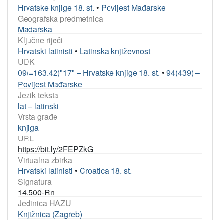
Hrvatske knjige 18. st.
•
Povijest Mađarske
Geografska predmetnica
Mađarska
Ključne riječi
Hrvatski latinisti
•
Latinska književnost
UDK
09(=163.42)"17" – Hrvatske knjige 18. st.
•
94(439) –
Povijest Mađarske
Jezik teksta
lat – latinski
Vrsta građe
knjiga
URL
https://bit.ly/2FEPZkG
Virtualna zbirka
Hrvatski latinisti
•
Croatica 18. st.
Signatura
14.500-Rn
Jedinica HAZU
Knjižnica (Zagreb)