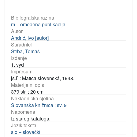
Bibliografska razina
m – omeđena publikacija
Autor
Andrić, Ivo [autor]
Suradnici
Štrba, Tomaš
Izdanje
1. vyd
Impresum
[s.l] : Matica slovenská, 1948.
Materijalni opis
379 str. ; 20 cm
Nakladnička cjelina
Slovanska knižnica ; sv. 9
Napomena
Iz starog kataloga.
Jezik teksta
slo – slovački