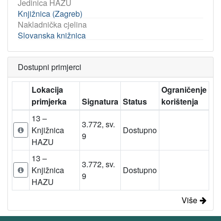
Jedinica HAZU
Knjižnica (Zagreb)
Nakladnička cjelina
Slovanska knižnica
Dostupni primjerci
Lokacija
Ograničenje
primjerka
Signatura
Status
korištenja
13 –
3.772, sv.
Knjižnica
Dostupno
9
HAZU
13 –
3.772, sv.
Knjižnica
Dostupno
9
HAZU
Više