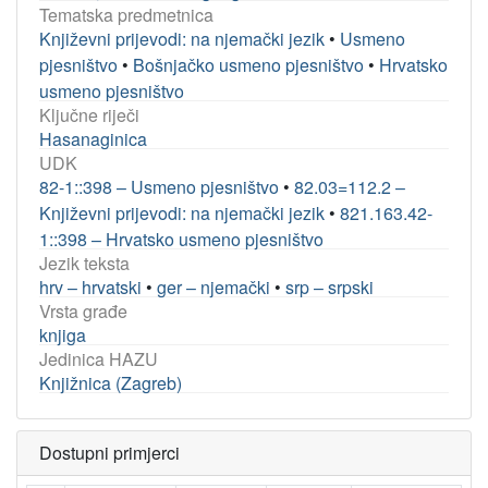
Tematska predmetnica
Književni prijevodi: na njemački jezik
•
Usmeno
pjesništvo
•
Bošnjačko usmeno pjesništvo
•
Hrvatsko
usmeno pjesništvo
Ključne riječi
Hasanaginica
UDK
82-1::398 – Usmeno pjesništvo
•
82.03=112.2 –
Književni prijevodi: na njemački jezik
•
821.163.42-
1::398 – Hrvatsko usmeno pjesništvo
Jezik teksta
hrv – hrvatski
•
ger – njemački
•
srp – srpski
Vrsta građe
knjiga
Jedinica HAZU
Knjižnica (Zagreb)
Dostupni primjerci