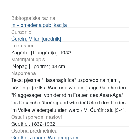
Bibliografska razina
m – omeđena publikacija
Suradnici
Ćurčin, Milan [urednik]
Impresum
Zagreb : [Tipografija], 1932.
Materijalni opis
[Nepag.] : portret ; 43 cm
Napomena
Tekst pjesme "Hasanaginica" usporedo na njem.,
hrv. i srp. jeziku. Wan und wie der junge Goethe den
"Klaggesagen von der rdlrn Frauen des Asan-Aga"
ins Deutsche übertag und wie der Urtext des Liedes
im Volke wiedergefunden ward / M. Ćurčin: str. [3-4].
Ostali sporedni naslovi
Goethe : 1832-1932
Osobna predmetnica
Goethe, Johann Wolfgang von