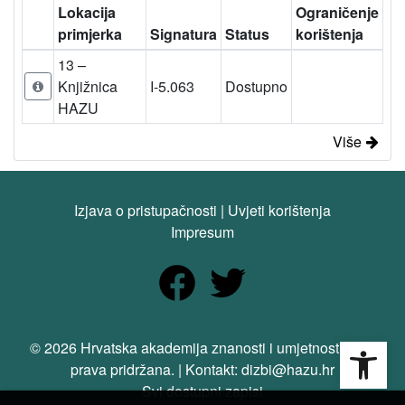
Lokacija
Ograničenje
primjerka
Signatura
Status
korištenja
13 –
Knjižnica
I-5.063
Dostupno
HAZU
Više
Izjava o pristupačnosti
|
Uvjeti korištenja
Impresum
Open
© 2026 Hrvatska akademija znanosti i umjetnosti. Sva
prava pridržana. | Kontakt: dizbi@hazu.hr
Svi dostupni zapisi