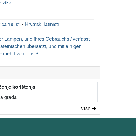
Fizika
ica 18. st.
•
Hrvatski latinisti
er Lampen, und ihres Gebrauchs / verfasst
ateinischen übersetzt, und mit einigen
mehrt von L. v. S.
enje korištenja
ka građa
Više