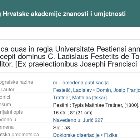
og Hrvatske akademije znanosti i umjetnosti
ica quas in regia Universitate Pestiensi 
scepit dominus C. Ladislaus Festetits de T
tor. [Ex praelectionibus Josephi Francisci D
ografska razina
m – omeđena publikacija
i autori
Festetić, Ladislav
•
Domin, Josip Franj
dnici
Trattner, Matthias [tiskar]
esum
Pestini : Typis Matthiae Trattner, [1800].
ijalni opis
16 str. ; 8° (21 cm)
deno u
Navedeno u: Jurić 227
omena
Sig.: a8..
tska predmetnica
Doktorske disertacije
•
Fizika