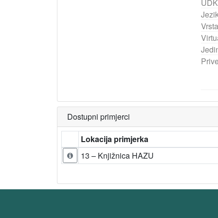
UDK
Jezik
Vrst
Virtu
Jedi
Priv
Dostupni primjerci
Lokacija primjerka
13 – Knjižnica HAZU