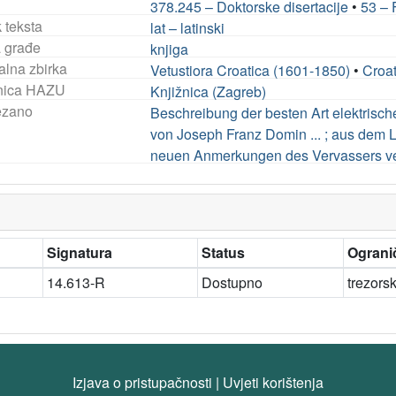
378.245 – Doktorske disertacije
•
53 – 
 teksta
lat – latinski
a građe
knjiga
alna zbirka
Vetustiora Croatica (1601-1850)
•
Croat
nica HAZU
Knjižnica (Zagreb)
ezano
Beschreibung der besten Art elektrisch
von Joseph Franz Domin ... ; aus dem L
neuen Anmerkungen des Vervassers ver
Signatura
Status
Ogranič
14.613-R
Dostupno
trezors
Izjava o pristupačnosti
|
Uvjeti korištenja