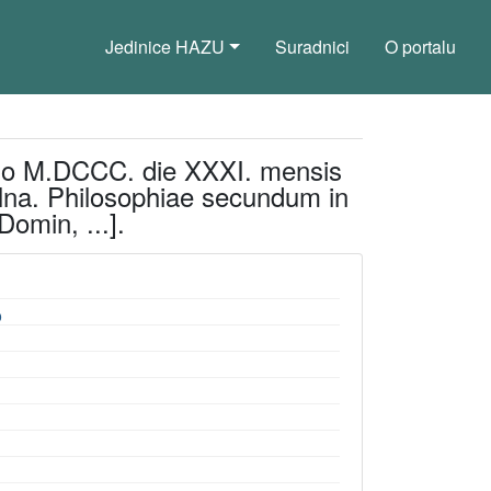
Jedinice HAZU
Suradnici
O portalu
anno M.DCCC. die XXXI. mensis
olna. Philosophiae secundum in
omin, ...].
o