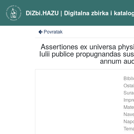
DiZbi.HAZU | Digitalna zbirka i katal
Povratak
Assertiones ex universa phys
Iulii publice propugnandas su
annum audi
Bibli
Ostal
Sura
Impr
Mater
Nave
Nap
Tema