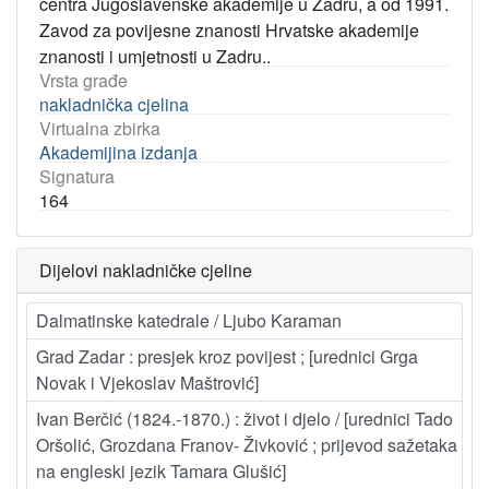
centra Jugoslavenske akademije u Zadru, a od 1991.
Zavod za povijesne znanosti Hrvatske akademije
znanosti i umjetnosti u Zadru..
Vrsta građe
nakladnička cjelina
Virtualna zbirka
Akademijina izdanja
Signatura
164
Dijelovi nakladničke cjeline
Dalmatinske katedrale / Ljubo Karaman
Grad Zadar : presjek kroz povijest ; [urednici Grga
Novak i Vjekoslav Maštrović]
Ivan Berčić (1824.-1870.) : život i djelo / [urednici Tado
Oršolić, Grozdana Franov- Živković ; prijevod sažetaka
na engleski jezik Tamara Glušić]