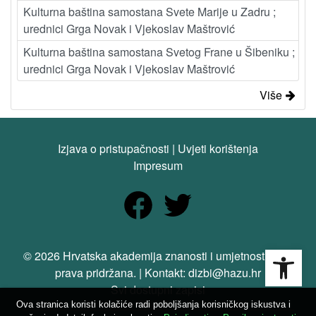
Kulturna baština samostana Svete Marije u Zadru ;
urednici Grga Novak i Vjekoslav Maštrović
Kulturna baština samostana Svetog Frane u Šibeniku ;
urednici Grga Novak i Vjekoslav Maštrović
Više
Izjava o pristupačnosti
|
Uvjeti korištenja
Impresum
Open
© 2026 Hrvatska akademija znanosti i umjetnosti. Sva
prava pridržana. | Kontakt: dizbi@hazu.hr
Svi dostupni zapisi
Ova stranica koristi kolačiće radi poboljšanja korisničkog iskustva i