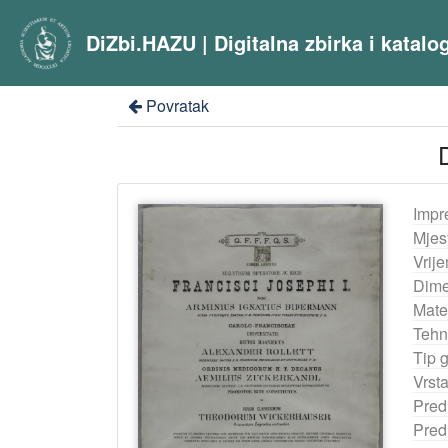
DiZbi.HAZU | Digitalna zbirka i katal
Povratak
Impr
Mjes
Vrij
Dime
Mater
Tehn
Tip 
Vrst
Pred
Pred