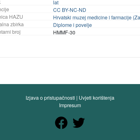
k
lat
ncije
CC BY-NC-ND
nica HAZU
Hrvatski muzej medicine i farmacije (Z
alna zbirka
Diplome i povelje
tarni broj
HMMF-30
Izjava o pristupačnosti
|
Uvjeti korištenja
Impresum