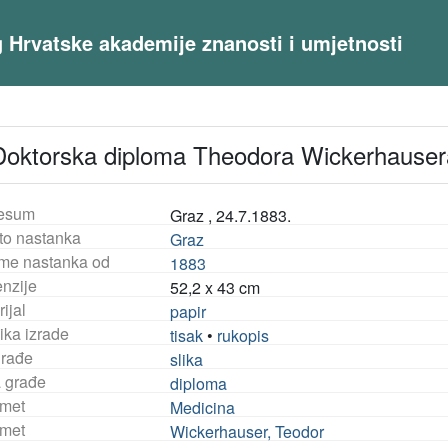
og Hrvatske akademije znanosti i umjetnosti
Doktorska diploma Theodora Wickerhauser
esum
Graz , 24.7.1883.
to nastanka
Graz
eme nastanka od
1883
nzije
52,2 x 43 cm
ijal
papir
ika izrade
tisak
•
rukopis
građe
slika
a građe
diploma
met
Medicina
met
Wickerhauser, Teodor