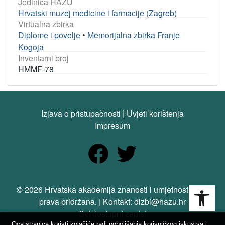
Jedinica HAZU
Hrvatski muzej medicine i farmacije (Zagreb)
Virtualna zbirka
Diplome i povelje
•
Memorijalna zbirka Franje
Kogoja
Inventarni broj
HMMF-78
Izjava o pristupačnosti
|
Uvjeti korištenja
Impresum
Open
© 2026 Hrvatska akademija znanosti i umjetnosti. Sva
prava pridržana. | Kontakt: dizbi@hazu.hr
Svi dostupni zapisi
Ova stranica koristi kolačiće radi poboljšanja korisničkog iskustva i