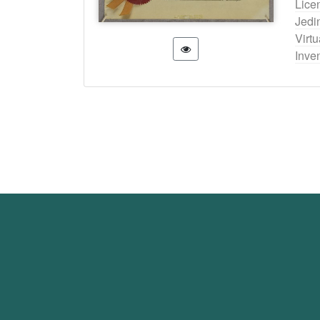
Lice
Jedi
Virtu
Inven