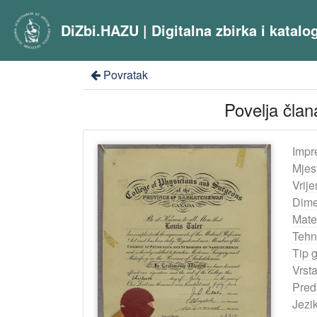
DiZbi.HAZU | Digitalna zbirka i katal
Povratak
Povelja član
Impr
Mjes
Vrij
Dime
Mater
Tehn
Tip 
Vrst
Pred
Jezi