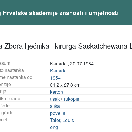
og Hrvatske akademije znanosti i umjetnosti
a Zbora liječnika i kirurga Saskatchewana 
esum
Kanada , 30.07.1954.
to nastanka
Kanada
eme nastanka od
1954
nzije
31,2 x 27,3 cm
ijal
karton
ika izrade
tisak
•
rukopis
građe
slika
a građe
povelja
met
Taler, Louis
k
eng