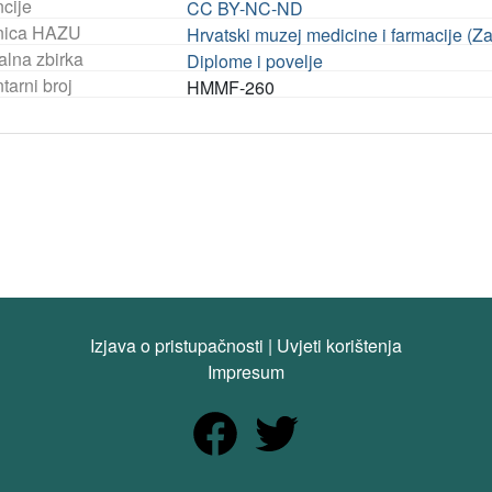
ncije
CC BY-NC-ND
nica HAZU
Hrvatski muzej medicine i farmacije (Z
alna zbirka
Diplome i povelje
tarni broj
HMMF-260
Izjava o pristupačnosti
|
Uvjeti korištenja
Impresum