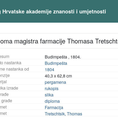
og Hrvatske akademije znanosti i umjetnosti
loma magistra farmacije Thomasa Tretscht
esum
Budimpešta , 1804.
to nastanka
Budimpešta
eme nastanka od
1804
nzije
40,3 x 62,8 cm
ijal
pergamena
ika izrade
rukopis
građe
slika
a građe
diploma
met
Farmacija
met
Tretschtsik, Thomas