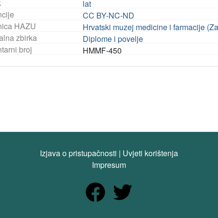
k
lat
ncije
CC BY-NC-ND
nica HAZU
Hrvatski muzej medicine i farmacije (Z
alna zbirka
Diplome i povelje
tarni broj
HMMF-450
Izjava o pristupačnosti
|
Uvjeti korištenja
Impresum