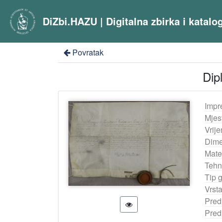
DiZbi.HAZU | Digitalna zbirka i katal
Povratak
Dip
Impr
Mjes
Vrij
Dime
Mater
Tehn
Tip 
Vrst
Pred
Pred