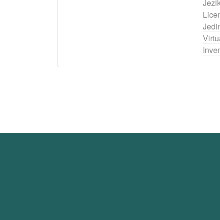
Jezi
Lice
Jedi
Virtu
Inven