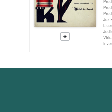
Pred
Pred
Pred
Jezi
Lice
Jedi
Virtu
Inven