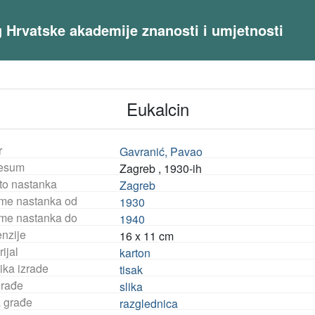
og Hrvatske akademije znanosti i umjetnosti
Eukalcin
r
Gavranić, Pavao
esum
Zagreb , 1930-ih
to nastanka
Zagreb
eme nastanka od
1930
eme nastanka do
1940
nzije
16 x 11 cm
ijal
karton
ika izrade
tisak
građe
slika
a građe
razglednica