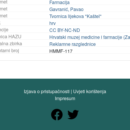
met
Farmacija
met
Gavranić, Pavao
met
Tvornica lijekova "Kaštel"
k
hrv
ncije
CC BY-NC-ND
nica HAZU
Hrvatski muzej medicine i farmacije (Z
alna zbirka
Reklamne razglednice
tarni broj
HMMF-117
Izjava o pristupačnosti
|
Uvjeti korištenja
Impresum