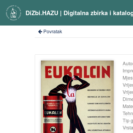
DiZbi.HAZU | Digitalna zbirka i katal
Povratak
Auto
Impr
Mjes
Vrij
Vrij
Dime
Mater
Tehn
Tip 
Vrst