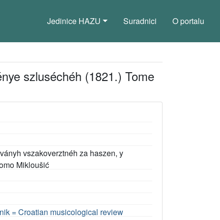
Jedinice HAZU
Suradnici
O portalu
lénye szluséchéh (1821.) Tome
oványh vszakoverztnéh za haszen, y
Tomo Mikloušić
rnik = Croatian musicological review