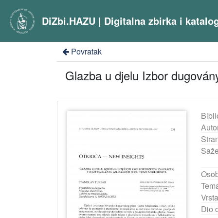
DiZbi.HAZU | Digitalna zbirka i katal
Povratak
Glazba u djelu Izbor dugován
Bibli
Auto
Stra
Saže
Osob
Tema
Vrst
Dio 