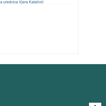
na urednica Vjera Katalinić
Open