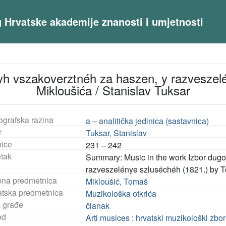
og Hrvatske akademije znanosti i umjetnosti
yh vszakoverztnéh za haszen, y razvesze
Mikloušića / Stanislav Tuksar
ografska razina
a – analitička jedinica (sastavnica)
r
Tuksar, Stanislav
nice
231 – 242
tak
Summary: Music in the work Izbor dug
razveszelénye szluséchéh (1821.) by 
na predmetnica
Mikloušić, Tomaš
tska predmetnica
Muzikološka otkrića
a građe
članak
od
Arti musices : hrvatski muzikološki zbo