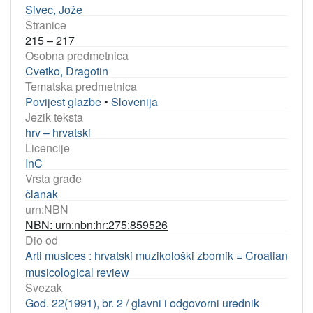
Sivec, Jože
Stranice
215 – 217
Osobna predmetnica
Cvetko, Dragotin
Tematska predmetnica
Povijest glazbe
•
Slovenija
Jezik teksta
hrv – hrvatski
Licencije
InC
Vrsta građe
članak
urn:NBN
NBN: urn:nbn:hr:275:859526
Dio od
Arti musices : hrvatski muzikološki zbornik = Croatian
musicological review
Svezak
God. 22(1991), br. 2 / glavni i odgovorni urednik