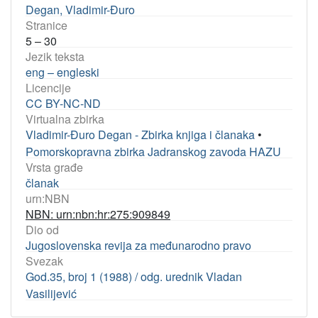
Degan, Vladimir-Đuro
Stranice
5 – 30
Jezik teksta
eng – engleski
Licencije
CC BY-NC-ND
Virtualna zbirka
Vladimir-Đuro Degan - Zbirka knjiga i članaka
•
Pomorskopravna zbirka Jadranskog zavoda HAZU
Vrsta građe
članak
urn:NBN
NBN: urn:nbn:hr:275:909849
Dio od
Jugoslovenska revija za međunarodno pravo
Svezak
God.35, broj 1 (1988) / odg. urednik Vladan
Vasilijević