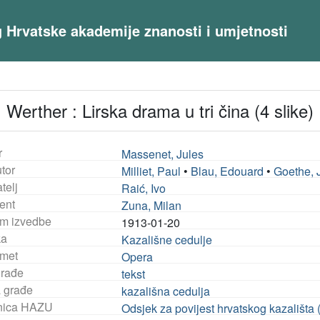
og Hrvatske akademije znanosti i umjetnosti
Werther : Lirska drama u tri čina (4 slike)
r
Massenet, Jules
tor
Milliet, Paul
•
Blau, Edouard
•
Goethe, 
telj
Raić, Ivo
ent
Zuna, Milan
m izvedbe
1913-01-20
ka
Kazališne cedulje
met
Opera
građe
tekst
a građe
kazališna cedulja
nica HAZU
Odsjek za povijest hrvatskog kazališta