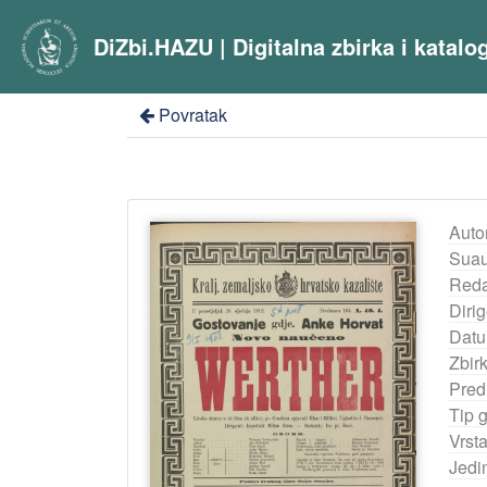
DiZbi.HAZU | Digitalna zbirka i katal
Povratak
Auto
Suau
Reda
Dirig
Datu
Zbir
Pred
Tip 
Vrst
Jedi