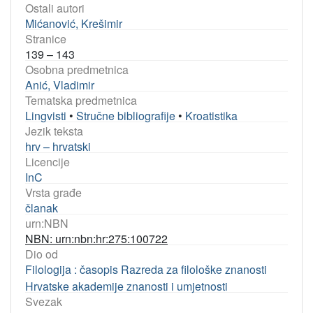
Ostali autori
Mićanović, Krešimir
Stranice
139 – 143
Osobna predmetnica
Anić, Vladimir
Tematska predmetnica
Lingvisti
•
Stručne bibliografije
•
Kroatistika
Jezik teksta
hrv – hrvatski
Licencije
InC
Vrsta građe
članak
urn:NBN
NBN: urn:nbn:hr:275:100722
Dio od
Filologija : časopis Razreda za filološke znanosti
Hrvatske akademije znanosti i umjetnosti
Svezak