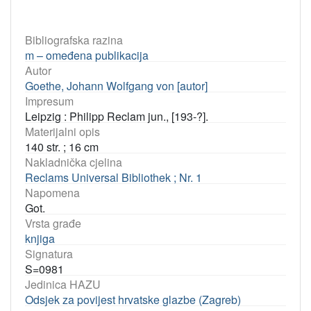
Bibliografska razina
m – omeđena publikacija
Autor
Goethe, Johann Wolfgang von [autor]
Impresum
Leipzig : Philipp Reclam jun., [193-?].
Materijalni opis
140 str. ; 16 cm
Nakladnička cjelina
Reclams Universal Bibliothek ; Nr. 1
Napomena
Got.
Vrsta građe
knjiga
Signatura
S=0981
Jedinica HAZU
Odsjek za povijest hrvatske glazbe (Zagreb)