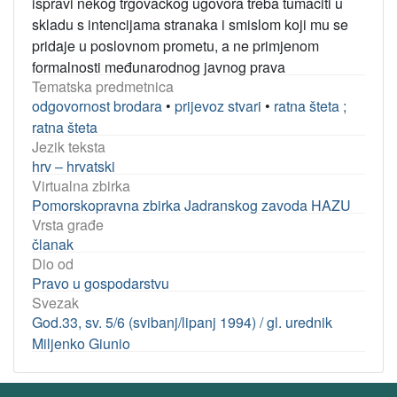
ispravi nekog trgovačkog ugovora treba tumačiti u
skladu s intencijama stranaka i smislom koji mu se
pridaje u poslovnom prometu, a ne primjenom
formalnosti međunarodnog javnog prava
Tematska predmetnica
odgovornost brodara
•
prijevoz stvari
•
ratna šteta ;
ratna šteta
Jezik teksta
hrv – hrvatski
Virtualna zbirka
Pomorskopravna zbirka Jadranskog zavoda HAZU
Vrsta građe
članak
Dio od
Pravo u gospodarstvu
Svezak
God.33, sv. 5/6 (svibanj/lipanj 1994) / gl. urednik
Miljenko Giunio