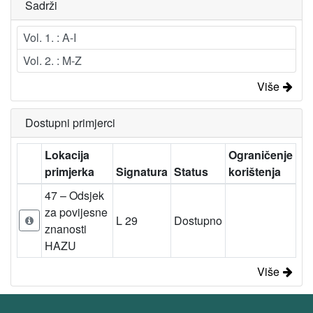
Sadrži
Vol. 1. : A-I
Vol. 2. : M-Z
Više
Dostupni primjerci
Lokacija
Ograničenje
primjerka
Signatura
Status
korištenja
47 – Odsjek
za povijesne
L 29
Dostupno
znanosti
HAZU
Više