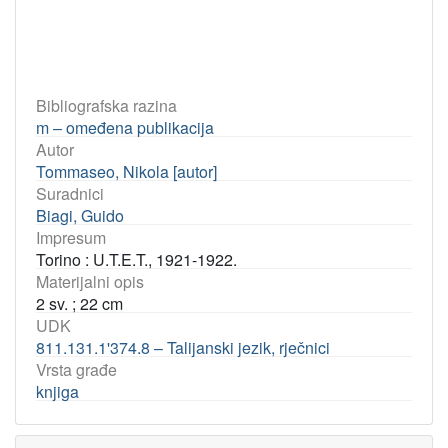
Bibliografska razina
m – omeđena publikacija
Autor
Tommaseo, Nikola [autor]
Suradnici
Biagi, Guido
Impresum
Torino : U.T.E.T., 1921-1922.
Materijalni opis
2 sv. ; 22 cm
UDK
811.131.1'374.8 – Talijanski jezik, rječnici
Vrsta građe
knjiga