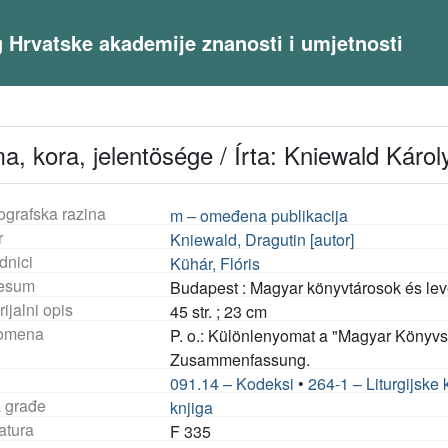
og Hrvatske akademije znanosti i umjetnosti
a, kora, jelentösége / Írta: Kniewald Károly
ografska razina
m – omeđena publikacija
r
Kniewald, Dragutin [autor]
dnici
Kühár, Flóris
esum
Budapest : Magyar könyvtárosok és lev
ijalni opis
45 str. ; 23 cm
omena
P. o.: Különlenyomat a "Magyar Könyvs
Zusammenfassung.
091.14 – Kodeksi
•
264-1 – Liturgijske 
a građe
knjiga
atura
F 335