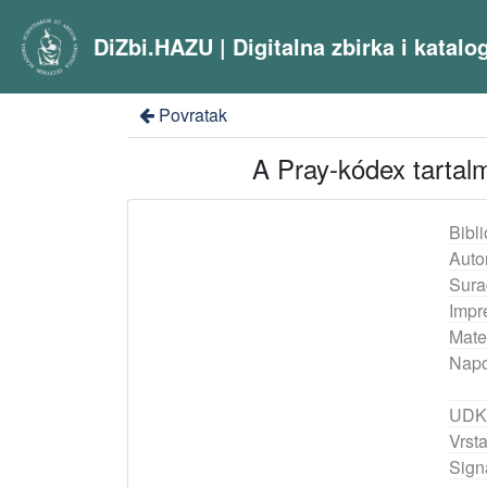
DiZbi.HAZU | Digitalna zbirka i katal
Povratak
A Pray-kódex tartalm
Bibli
Auto
Sura
Impr
Mater
Nap
UDK
Vrst
Sign