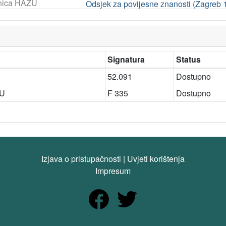
nica HAZU
Odsjek za povijesne znanosti (Zagreb 
Signatura
Status
52.091
Dostupno
ZU
F 335
Dostupno
Izjava o pristupačnosti
|
Uvjeti korištenja
Impresum