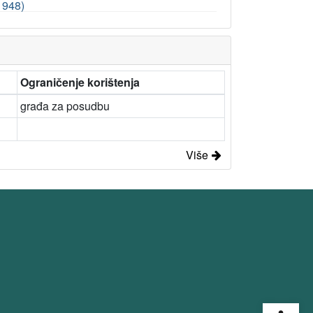
1948)
Ograničenje korištenja
građa za posudbu
Više
Open