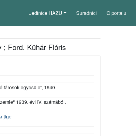
Jedinice HAZU
Suradnici
O portalu
 ; Ford. Kühár Flóris
éltárosok egyesület, 1940.
zemle" 1939. évi IV. számából.
knjige