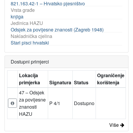
821.163.42-1 – Hrvatsko pjesništvo
Vrsta građe
knjiga
Jedinica HAZU
Odsjek za povijesne znanosti (Zagreb 1948)
Nakladnička cjelina
Stari pisci hrvatski
Dostupni primjerci
Lokacija
Ograničenje
primjerka
Signatura
Status
korištenja
47 – Odsjek
za povijesne
P 4/1
Dostupno
znanosti
HAZU
Više