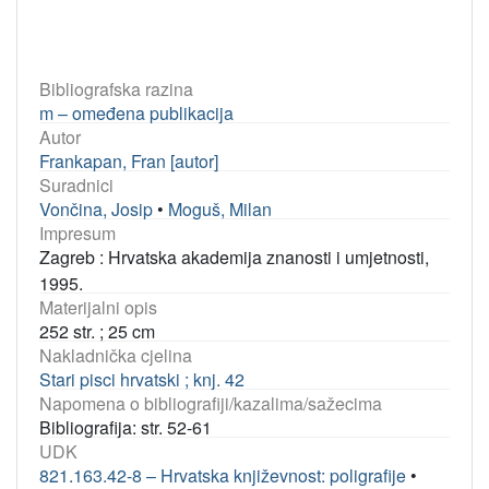
Bibliografska razina
m – omeđena publikacija
Autor
Frankapan, Fran [autor]
Suradnici
Vončina, Josip
•
Moguš, Milan
Impresum
Zagreb : Hrvatska akademija znanosti i umjetnosti,
1995.
Materijalni opis
252 str. ; 25 cm
Nakladnička cjelina
Stari pisci hrvatski ; knj. 42
Napomena o bibliografiji/kazalima/sažecima
Bibliografija: str. 52-61
UDK
821.163.42-8 – Hrvatska književnost: poligrafije
•