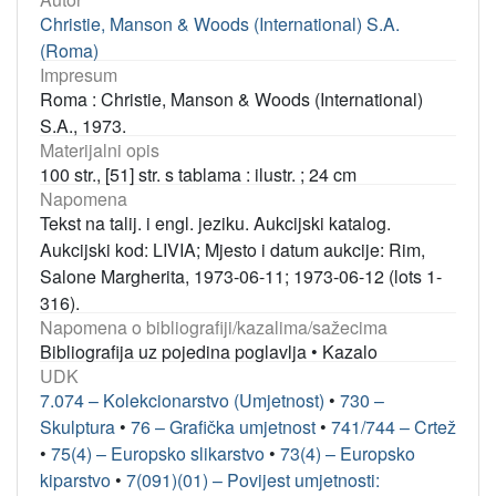
Christie, Manson & Woods (International) S.A.
(Roma)
Impresum
Roma : Christie, Manson & Woods (International)
S.A., 1973.
Materijalni opis
100 str., [51] str. s tablama : ilustr. ; 24 cm
Napomena
Tekst na talij. i engl. jeziku. Aukcijski katalog.
Aukcijski kod: LIVIA; Mjesto i datum aukcije: Rim,
Salone Margherita, 1973-06-11; 1973-06-12 (lots 1-
316).
Napomena o bibliografiji/kazalima/sažecima
Bibliografija uz pojedina poglavlja
•
Kazalo
UDK
7.074 – Kolekcionarstvo (Umjetnost)
•
730 –
Skulptura
•
76 – Grafička umjetnost
•
741/744 – Crtež
•
75(4) – Europsko slikarstvo
•
73(4) – Europsko
kiparstvo
•
7(091)(01) – Povijest umjetnosti: