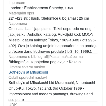
Impresum
London : Établissement Sotheby, 1969.
Materijalni opis
221-423 str. : ilustr. (djelomice u bojama) ; 25 cm
Napomena
Om. nasl. Lat. i jap. pismo. Tekst usporedo na engl. i
jap. jeziku. Aukcijski katalog. Aukcijski kod: MOON;
Mjesto i datum aukcije: Tokyo, 1969-10-03 (lots 295-
402). Ovo je katalog umjetnina ponuđenih na prodaju
u trećem danu trodnevne prodaje (1.-3. 10. 1969.).
Napomena o bibliografiji/kazalima/sažecima
Bibliografija uz pojedina poglavlja
•
Kazalo
Hrpteni stvarni naslov
Sotheby's at Mitsukoshi
Ostali sporedni naslovi
Sotheby's at Mitsukoshi Ltd Muromachi, Nihonbashi
Chuo-Ku, Tokyo, 1st, 2nd, 3rd October 1969
•
Impressionist and modern paintings, drawings and
sculpture
UDK