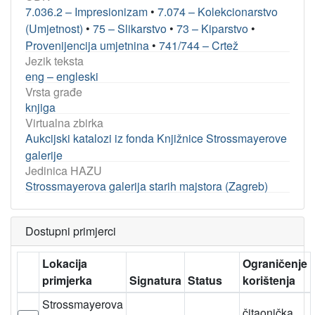
7.036.2 – Impresionizam
•
7.074 – Kolekcionarstvo
(Umjetnost)
•
75 – Slikarstvo
•
73 – Kiparstvo
•
Provenijencija umjetnina
•
741/744 – Crtež
Jezik teksta
eng – engleski
Vrsta građe
knjiga
Virtualna zbirka
Aukcijski katalozi iz fonda Knjižnice Strossmayerove
galerije
Jedinica HAZU
Strossmayerova galerija starih majstora (Zagreb)
Dostupni primjerci
Lokacija
Ograničenje
primjerka
Signatura
Status
korištenja
Strossmayerova
čitaonička