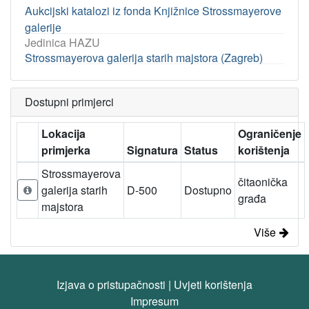
Aukcijski katalozi iz fonda Knjižnice Strossmayerove
galerije
Jedinica HAZU
Strossmayerova galerija starih majstora (Zagreb)
Dostupni primjerci
Lokacija
Ograničenje
primjerka
Signatura
Status
korištenja
Strossmayerova
čitaonička
galerija starih
D-500
Dostupno
građa
majstora
Više
Izjava o pristupačnosti
|
Uvjeti korištenja
Impresum