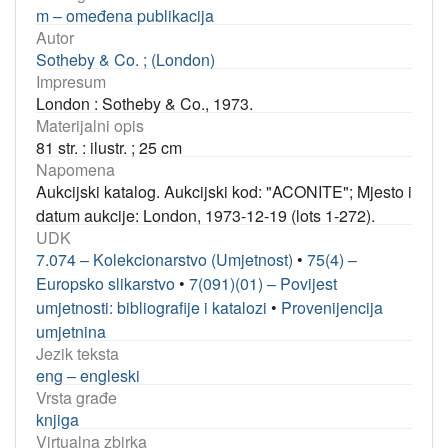
m – omeđena publikacija
Autor
Sotheby & Co. ; (London)
Impresum
London : Sotheby & Co., 1973.
Materijalni opis
81 str. : ilustr. ; 25 cm
Napomena
Aukcijski katalog. Aukcijski kod: "ACONITE"; Mjesto i
datum aukcije: London, 1973-12-19 (lots 1-272).
UDK
7.074 – Kolekcionarstvo (Umjetnost)
•
75(4) –
Europsko slikarstvo
•
7(091)(01) – Povijest
umjetnosti: bibliografije i katalozi
•
Provenijencija
umjetnina
Jezik teksta
eng – engleski
Vrsta građe
knjiga
Virtualna zbirka