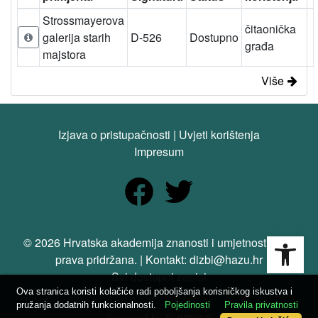
Strossmayerova
čitaonička
galerija starih
D-526
Dostupno
građa
majstora
Više
Izjava o pristupačnosti
|
Uvjeti korištenja
Impresum
Open
© 2026 Hrvatska akademija znanosti i umjetnosti. Sva
prava pridržana. | Kontakt: dizbi@hazu.hr
Svi dostupni zapisi
Ova stranica koristi kolačiće radi poboljšanja korisničkog iskustva i
pružanja dodatnih funkcionalnosti.
Pojedinosti
Pravila privatnosti