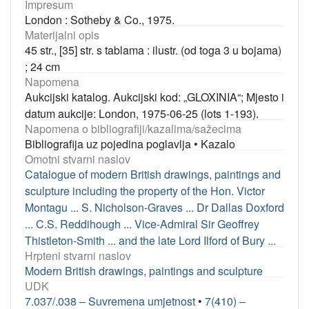
Impresum
London : Sotheby & Co., 1975.
Materijalni opis
45 str., [35] str. s tablama : ilustr. (od toga 3 u bojama)
; 24 cm
Napomena
Aukcijski katalog. Aukcijski kod: „GLOXINIA“; Mjesto i
datum aukcije: London, 1975-06-25 (lots 1-193).
Napomena o bibliografiji/kazalima/sažecima
Bibliografija uz pojedina poglavlja
•
Kazalo
Omotni stvarni naslov
Catalogue of modern British drawings, paintings and
sculpture including the property of the Hon. Victor
Montagu ... S. Nicholson-Graves ... Dr Dallas Doxford
... C.S. Reddihough ... Vice-Admiral Sir Geoffrey
Thistleton-Smith ... and the late Lord Ilford of Bury ...
Hrpteni stvarni naslov
Modern British drawings, paintings and sculpture
UDK
7.037/.038 – Suvremena umjetnost
•
7(410) –