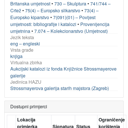
Britanska umjetnost
•
730 – Skulptura
•
741/744 –
Crtež
•
75(4) – Europsko slikarstvo
•
73(4) –
Europsko kiparstvo
•
7(091)(01) – Povijest
umjetnosti: bibliografije i katalozi
•
Provenijencija
umjetnina
•
7.074 – Kolekcionarstvo (Umjetnost)
Jezik teksta
eng – engleski
Vrsta građe
knjiga
Virtualna zbirka
Aukcijski katalozi iz fonda Knjižnice Strossmayerove
galerije
Jedinica HAZU
Strossmayerova galerija starih majstora (Zagreb)
Dostupni primjerci
Lokacija
Ograničenje
primjerka
Signatura
Status
korištenja