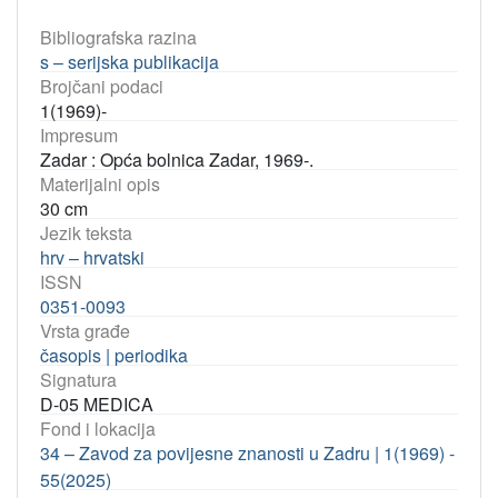
Bibliografska razina
s – serijska publikacija
Brojčani podaci
1(1969)-
Impresum
Zadar : Opća bolnica Zadar, 1969-.
Materijalni opis
30 cm
Jezik teksta
hrv – hrvatski
ISSN
0351-0093
Vrsta građe
časopis | periodika
Signatura
D-05 MEDICA
Fond i lokacija
34 – Zavod za povijesne znanosti u Zadru | 1(1969) -
55(2025)