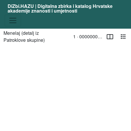
DiZbi.HAZU | Digitalna zbirka i katalog Hrvatske
akademije znanosti i umjetnosti
Stranica
Pog
Menelaj (detalj iz
1 ·
00000002023
Trenutna stranica
/ Toggle page select
Patroklove skupine)
Media