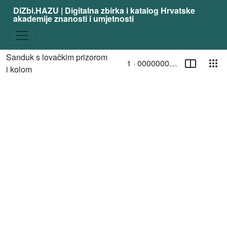
DiZbi.HAZU | Digitalna zbirka i katalog Hrvatske
akademije znanosti i umjetnosti
Stranica
Pog
Sanduk s lovačkim prizorom
1 ·
00000002133
Trenutna stranica
/ Toggle page select
i kolom
Media