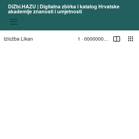
DiZbi.HAZU | Digitalna zbirka i katalog Hrvatske
akademije znanosti i umjetnosti
Stranica
Pog
Izložba Likan
1 ·
00000003031
Trenutna stranica
/ Toggle page select
Media