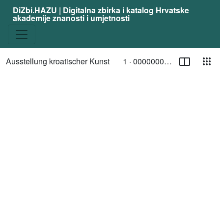
DiZbi.HAZU | Digitalna zbirka i katalog Hrvatske
akademije znanosti i umjetnosti
Stranica
Pog
Ausstellung kroatischer Kunst
1 ·
00000003057
Trenutna stranica
/ Toggle page select
Media