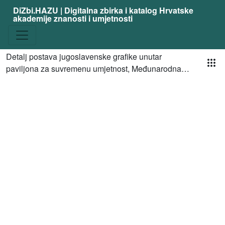
DiZbi.HAZU | Digitalna zbirka i katalog Hrvatske
akademije znanosti i umjetnosti
Pog
Detalj postava jugoslavenske grafike unutar
paviljona za suvremenu umjetnost, Međunarodna
izložba u Barceloni 1929.